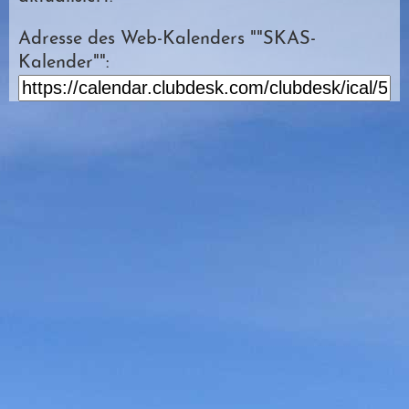
Adresse des Web-Kalenders ""SKAS-
Kalender"":